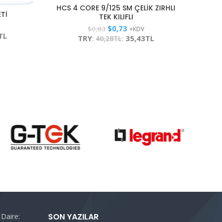
HCS 4 CORE 9/125 SM ÇELİK ZIRHLI
ETİ
TEK KILIFLI
$
0,73
$
0,83
+KDV
TL
TRY
:
:
35,43TL
40,28TL
SON YAZILAR
 Daire: