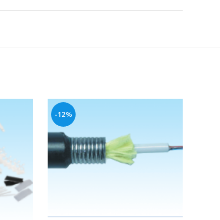
-12%
-6