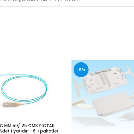
-8%
C MM 50/125 OM3 PIGTAIL
Adet fiyatıdır – 6’lı paketler