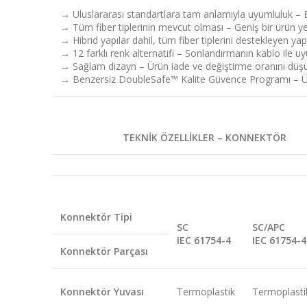
→
Uluslararası standartlara tam anlamıyla uyumluluk – E
→
Tüm fiber tiplerinin mevcut olması – Geniş bir ürün ye
→
Hibrid yapılar dahil, tüm fiber tiplerini destekleyen yap
→
12 farklı renk alternatifi – Sonlandırmanın kablo ile u
→
Sağlam dizayn – Ürün iade ve değiştirme oranını düşü
→
Benzersiz DoubleSafe™ Kalite Güvence Programı – Ürü
TEKNİK ÖZELLİKLER – KONNEKTÖR
Konnektör Tipi
SC
SC/APC
IEC 61754-4
IEC 61754-4
Konnektör Parçası
Konnektör Yuvası
Termoplastik
Termoplasti