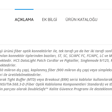
AÇIKLAMA
EK BILGI
ÜRÜN KATALOĞU
ji ürünü fiber optik konnektörler ile, tek tarafı ya da her iki tarafı so
ılan konnektör tiplerinden bazıları, ST, SC, SC/APC FC, FC/APC, LC ve M
lmektedir. HCS DataLight Patch Cordlar ve Pigtailler, Singlemode 9/1
ektedirler.
(250 mikron dış çap), kaplanmış fiber (900 mikron dış çap) veya simplek
i ile üretilebilmektedirler.
larak Tight Buffer (MTD) veya Breakout (BRK) serisi kablolar kullanılara
ı ANSI/TIA-568.3-D (Fiber Optik Kablolama Komponentleri Standardı) ve IE
 parçası olarak DoubleSafe™ Kalite Güvence Programı ile desteklenme