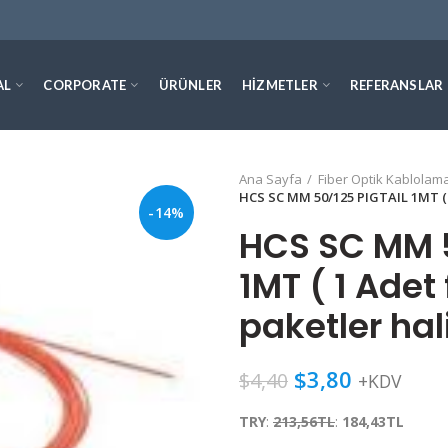
AL
CORPORATE
ÜRÜNLER
HIZMETLER
REFERANSLAR
Ana Sayfa
Fiber Optik Kablolama
HCS SC MM 50/125 PIGTAIL 1MT ( 1 A
-14%
HCS SC MM 5
1MT ( 1 Adet f
paketler hali
$
3,80
$
4,40
+KDV
TRY
:
213,56TL
:
184,43TL