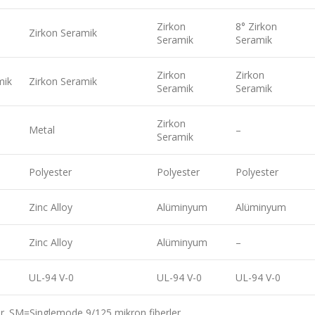
Zirkon
8° Zirkon
Zirkon Seramik
Seramik
Seramik
Zirkon
Zirkon
mik
Zirkon Seramik
Seramik
Seramik
Zirkon
Metal
–
Seramik
Polyester
Polyester
Polyester
Zinc Alloy
Alüminyum
Alüminyum
Zinc Alloy
Alüminyum
–
UL-94 V-0
UL-94 V-0
UL-94 V-0
. SM=Singlemode 9/125 mikron fiberler..