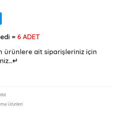
edi =
6 ADET
rünlere ait siparişleriniz için
iniz…↵
-MM
ama Ürünleri