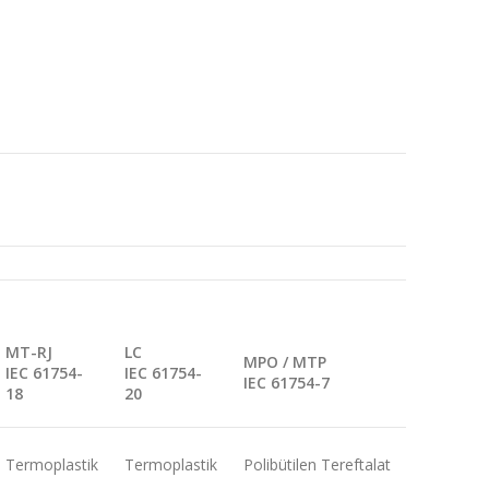
MT-RJ
LC
MPO / MTP
IEC 61754-
IEC 61754-
IEC 61754-7
18
20
Termoplastik
Termoplastik
Polibütilen Tereftalat