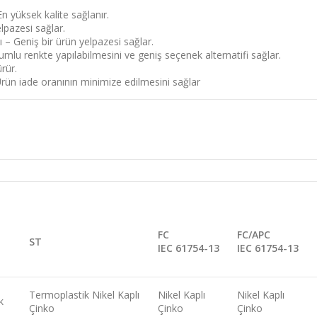
n yüksek kalite sağlanır.
lpazesi sağlar.
ı – Geniş bir ürün yelpazesi sağlar.
yumlu renkte yapılabilmesini ve geniş seçenek alternatifi sağlar.
rür.
n iade oranının minimize edilmesini sağlar
FC
FC/APC
ST
IEC 61754-13
IEC 61754-13
Termoplastik Nikel Kaplı
Nikel Kaplı
Nikel Kaplı
k
Çinko
Çinko
Çinko