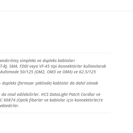
nlandırılmış simpleks ve dupleks kabloları
T-RJ. SMA, FDDI veya VF-45 tipi konnektörler kullanılarak
25, Multimode 50/125 (OM2, OM3 ve OM4) ve 62.5/125
s- dupleks (fermuar şeklinde) kablolar da dahil olmak
k da imal edilebilirler. HCS DataLight Patch Cordlar ve
C 60874 (Optik fiberler ve kablolar için konnektörler)’e
ktedirler.