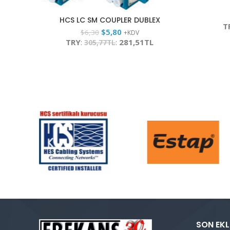
HCS LC SM COUPLER DUBLEX
T
$
5,80
$
6,30
+KDV
TRY
:
:
281,51TL
305,77TL
SON EKL