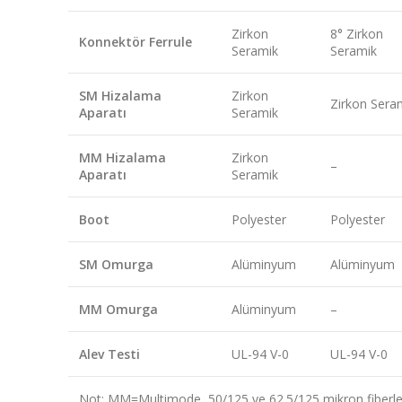
Zirkon
8° Zirkon
Konnektör Ferrule
Seramik
Seramik
SM Hizalama
Zirkon
Zirkon Sera
Aparatı
Seramik
MM Hizalama
Zirkon
–
Aparatı
Seramik
Boot
Polyester
Polyester
SM Omurga
Alüminyum
Alüminyum
MM Omurga
Alüminyum
–
Alev Testi
UL-94 V-0
UL-94 V-0
Not: MM=Multimode, 50/125 ve 62.5/125 mikron fiberler