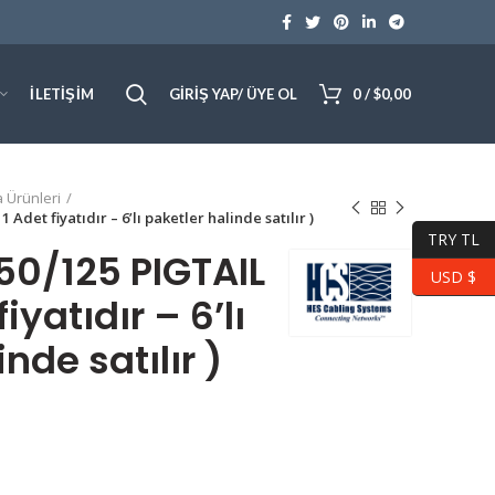
İLETIŞIM
GIRIŞ YAP/ ÜYE OL
0
/
$
0,00
 Ürünleri
det fiyatıdır – 6’lı paketler halinde satılır )
TRY TL
0/125 PIGTAIL
USD $
iyatıdır – 6’lı
nde satılır )