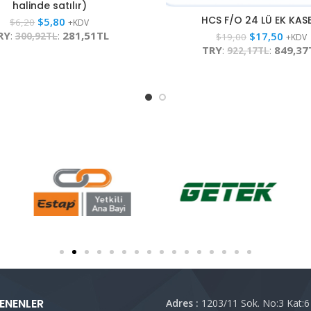
halinde satılır)
HCS F/O 24 LÜ EK KAS
$
5,80
$
6,20
+KDV
RY
:
:
281,51TL
$
17,50
300,92TL
$
19,00
+KDV
TRY
:
:
849,37
922,17TL
ENENLER
Adres :
1203/11 Sok. No:3 Kat:6