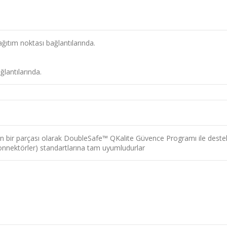
ğıtım noktası bağlantılarında.
ğlantılarında.
bir parçası olarak DoubleSafe™ QKalite Güvence Programı ile destek
 konnektörler) standartlarına tam uyumludurlar