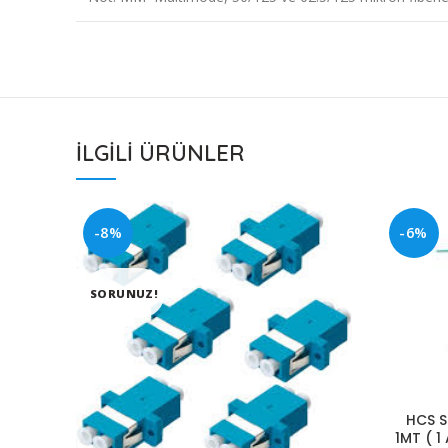
İLGILI ÜRÜNLER
-8%
-6%
SORUNUZ!
HCS S
1MT ( 1 