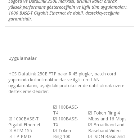
Logosu ve DataLink 250E markası, ürünün kalıcı olarak
yüksek performans göstereceğinin ve ilgili tüm uygulamaları,
1000 BASE-T Gigabit Ethernet de dahil, destekleyeceğinin
garantisidir.
Uygulamalar
HCS DataLink 250E FTP bakır RJ45 pluglar, patch cord
yapımında kullanılmaktadırlar ve ilgili tüm LAN
uygulamalarını, aşağıdaki protokoller de dahil olmak üzere
desteklemektedirler:
☑
100BASE-
T4
☑
Token Ring 4
☑
1000BASE-T
☑
100BASE-
Mbps and 16 Mbps
Gigabit Ethernet
TX
☑
Broadband and
☑
ATM 155
☑
Token
Baseband Video
☑
TP-PMD
Ring 100
☑
ISDN Basic and