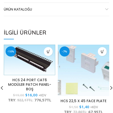
ÜRÜN KATALOĞU
İLGILI ÜRÜNLER
-16%
-7%
HCS 24 PORT CAT6
MODÜLER PATCH PANEL-
BOŞ
$
16,00
$
19,00
+KDV
TRY
:
:
776,57TL
922,17TL
HCS 22,5 X 45 FACE PLATE
$
1,40
$
1,50
+KDV
TRY
:
:
67,95TL
72,80TL