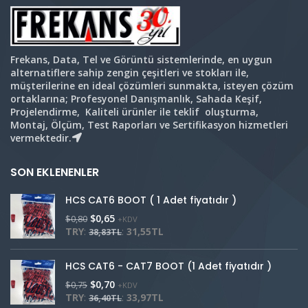
Frekans, Data, Tel ve Görüntü sistemlerinde, en uygun
alternatiflere sahip zengin çeşitleri ve stokları ile,
müşterilerine en ideal çözümleri sunmakta, isteyen çözüm
ortaklarına; Profesyonel Danışmanlık, Sahada Keşif,
Projelendirme, Kaliteli ürünler ile teklif oluşturma,
Montaj, Ölçüm, Test Raporları ve Sertifikasyon hizmetleri
vermektedir.
SON EKLENENLER
HCS CAT6 BOOT ( 1 Adet fiyatıdır )
$
0,65
$
0,80
+KDV
TRY
:
:
31,55TL
38,83TL
HCS CAT6 - CAT7 BOOT (1 Adet fiyatıdır )
$
0,70
$
0,75
+KDV
TRY
:
:
33,97TL
36,40TL