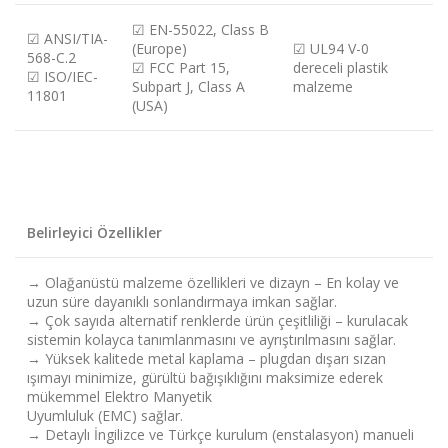
☑
EN-55022, Class B
☑
ANSI/TIA-
(Europe)
☑
UL94 V-0
568-C.2
☑
FCC Part 15,
dereceli plastik
☑
ISO/IEC-
Subpart J, Class A
malzeme
11801
(USA)
Belirleyici Özellikler
→
Olağanüstü malzeme özellikleri ve dizayn – En kolay ve
uzun süre dayanıklı sonlandırmaya imkan sağlar.
→
Çok sayıda alternatif renklerde ürün çeşitliliği – kurulacak
sistemin kolayca tanımlanmasını ve ayrıştırılmasını sağlar.
→
Yüksek kalitede metal kaplama – plugdan dışarı sızan
ışımayı minimize, gürültü bağışıklığını maksimize ederek
mükemmel Elektro Manyetik
Uyumluluk (EMC) sağlar.
→
Detaylı İngilizce ve Türkçe kurulum (enstalasyon) manueli