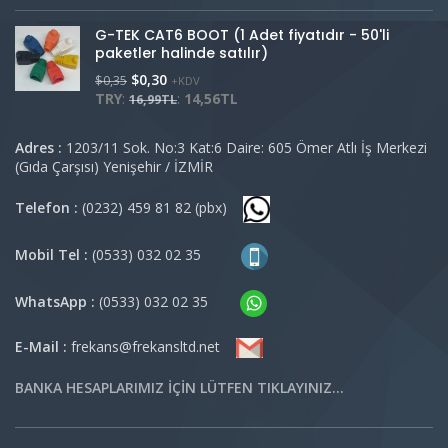
G-TEK CAT6 BOOT (1 Adet fiyatıdır - 50'li
paketler halinde satılır)
$
0,30
$
0,35
+KDV
TRY
:
:
14,56TL
16,99TL
Adres :
1203/11 Sok. No:3 Kat:6 Daire: 605 Ömer Atlı İş Merkezi
(Gıda Çarşısı) Yenişehir / İZMİR
Telefon :
(0232) 459 81 82 (pbx)
Mobil Tel :
(0533) 032 02 35
WhatsApp :
(0533) 032 02 35
E-Mail :
frekans@frekansltd.net
BANKA HESAPLARIMIZ İÇİN LÜTFEN TIKLAYINIZ…