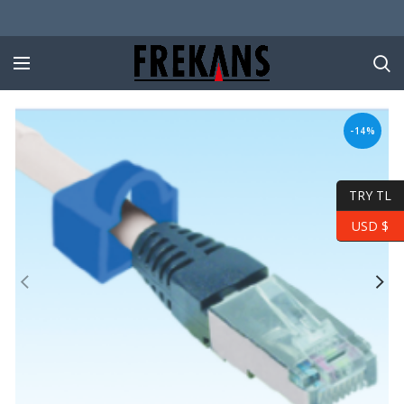
-14%
TRY TL
USD $