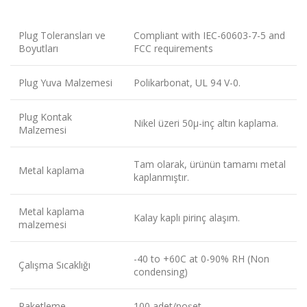
Plug Toleransları ve
Compliant with IEC-60603-7-5 and
Boyutları
FCC requirements
Plug Yuva Malzemesi
Polikarbonat, UL 94 V-0.
Plug Kontak
Nikel üzeri 50μ-inç altın kaplama.
Malzemesi
Tam olarak, ürünün tamamı metal
Metal kaplama
kaplanmıştır.
Metal kaplama
Kalay kaplı pirinç alaşım.
malzemesi
-40 to +60C at 0-90% RH (Non
Çalışma Sıcaklığı
condensing)
Paketleme
100 adet/poşet.