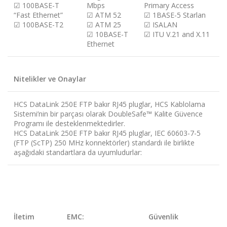
☑
100BASE-T
Mbps
Primary Access
“Fast Ethernet”
☑
ATM 52
☑
1BASE-5 Starlan
☑
100BASE-T2
☑
ATM 25
☑
ISALAN
☑
10BASE-T
☑
ITU V.21 and X.11
Ethernet
Nitelikler ve Onaylar
HCS DataLink 250E FTP bakır RJ45 pluglar, HCS Kablolama
Sistemi’nin bir parçası olarak DoubleSafe™ Kalite Güvence
Programı ile desteklenmektedirler.
HCS DataLink 250E FTP bakır RJ45 pluglar, IEC 60603-7-5
(FTP (ScTP) 250 MHz konnektörler) standardı ile birlikte
aşağıdaki standartlara da uyumludurlar:
İletim
EMC:
Güvenlik