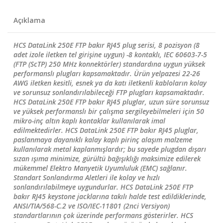
Açıklama
HCS DataLink 250E FTP bakır RJ45 plug serisi, 8 pozisyon (8
adet izole iletken tel girişine uygun) -8 kontaklı, IEC 60603-7-5
(FTP (ScTP) 250 MHz konnektörler) standardına uygun yüksek
performanslı plugları kapsamaktadır. Ürün yelpazesi 22-26
AWG iletken kesitli, esnek ya da katı iletkenli kabloların kolay
ve sorunsuz sonlandırılabileceği FTP plugları kapsamaktadır.
HCS DataLink 250E FTP bakır RJ45 pluglar, uzun süre sorunsuz
ve yüksek performanslı bir çalışma sergileyebilmeleri için 50
mikro-inç altın kaplı kontaklar kullanılarak imal
edilmektedirler. HCS DataLink 250E FTP bakır RJ45 pluglar,
paslanmaya dayanıklı kalay kaplı pirinç alaşım malzeme
kullanılarak metal kaplanmışlardır; bu sayede plugdan dışarı
sızan ışıma minimize, gürültü bağışıklığı maksimize edilerek
mükemmel Elektro Manyetik Uyumluluk (EMC) sağlanır.
Standart Sonlandırma Aletleri ile kolay ve hızlı
sonlandırılabilmeye uygundurlar. HCS DataLink 250E FTP
bakır RJ45 keystone jacklarına takılı halde test edildiklerinde,
ANSI/TIA/568-C.2 ve ISO/IEC-11801 (2nci Versiyon)
standartlarının çok üzerinde performans gösterirler. HCS