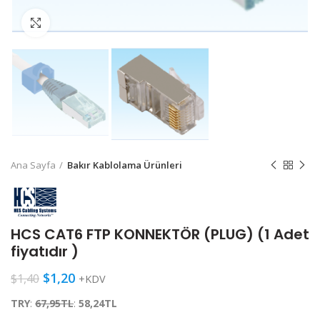
Click to enlarge
Ana Sayfa
Bakır Kablolama Ürünleri
HCS CAT6 FTP KONNEKTÖR (PLUG) (1 Adet
fiyatıdır )
$
1,20
$
1,40
+KDV
TRY
:
67,95TL
:
58,24TL