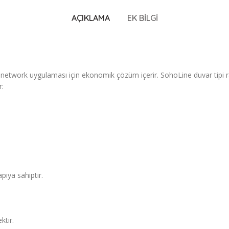
AÇIKLAMA
EK BILGI
 network uygulaması için ekonomik çözüm içerir. SohoLine duvar tipi ra
r:
pıya sahiptir.
ktir.