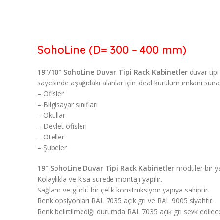
SohoLine (D= 300 – 400 mm)
19”/10″ SohoLine Duvar Tipi Rack Kabinetler
duvar tipi
sayesinde aşağıdaki alanlar için ideal kurulum imkanı suna
– Ofisler
– Bilgisayar sınıfları
– Okullar
– Devlet ofisleri
– Oteller
– Şubeler
19″ SohoLine Duvar Tipi Rack Kabinetler
modüler bir ya
Kolaylıkla ve kısa sürede montajı yapılır.
Sağlam ve güçlü bir çelik konstrüksiyon yapıya sahiptir.
Renk opsiyonları RAL 7035 açık gri ve RAL 9005 siyahtır.
Renk belirtilmediği durumda RAL 7035 açık gri sevk edilece