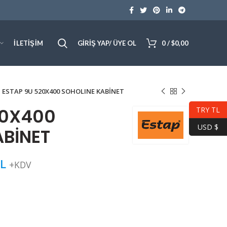
İLETIŞIM
GIRIŞ YAP/ ÜYE OL
0
/
$
0,00
ESTAP 9U 520X400 SOHOLINE KABİNET
20X400
TRY TL
USD $
ABİNET
L
+KDV