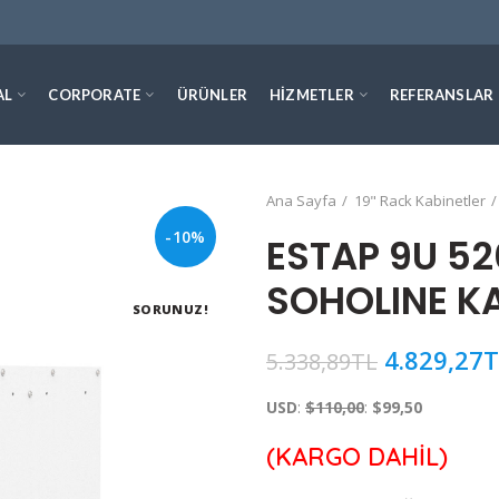
AL
CORPORATE
ÜRÜNLER
HIZMETLER
REFERANSLAR
Ana Sayfa
19" Rack Kabinetler
-10%
ESTAP 9U 5
SOHOLINE K
SORUNUZ!
4.829,27
T
5.338,89
TL
USD
:
$110,00
:
$99,50
(KARGO DAHİL)