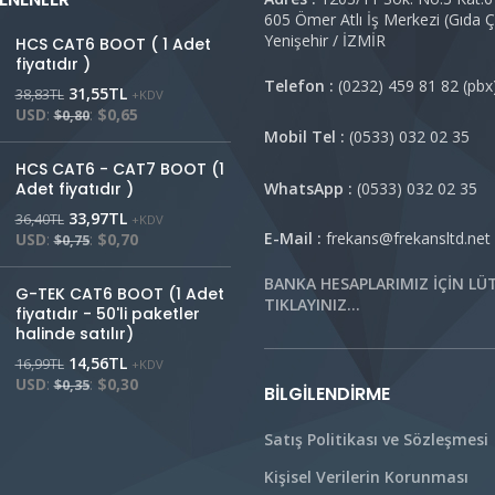
605 Ömer Atlı İş Merkezi (Gıda Ça
Yenişehir / İZMİR
HCS CAT6 BOOT ( 1 Adet
fiyatıdır )
Telefon :
(0232) 459 81 82 (p
31,55
TL
38,83
TL
+KDV
USD
:
:
$0,65
$0,80
Mobil Tel :
(0533) 032 02 
HCS CAT6 - CAT7 BOOT (1
Adet fiyatıdır )
WhatsApp :
(0533) 032 02 
33,97
TL
36,40
TL
+KDV
E-Mail :
frekans@frekansltd.n
USD
:
:
$0,70
$0,75
BANKA HESAPLARIMIZ İÇİN LÜ
G-TEK CAT6 BOOT (1 Adet
TIKLAYINIZ…
fiyatıdır - 50'li paketler
halinde satılır)
14,56
TL
16,99
TL
+KDV
USD
:
:
$0,30
$0,35
BILGILENDIRME
Satış Politikası ve Sözleşmesi
Kişisel Verilerin Korunması