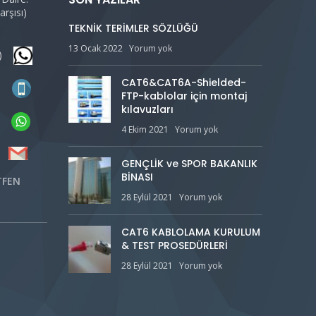
rşısı)
TEKNİK TERİMLER SÖZLÜĞÜ
13 Ocak 2022
Yorum yok
bx)
CAT6&CAT6A-Shielded-
35
FTP-kablolar için montaj
kılavuzları
35
4 Ekim 2021
Yorum yok
et
GENÇLİK ve SPOR BAKANLIK
BİNASI
TFEN
28 Eylül 2021
Yorum yok
CAT6 KABLOLAMA KURULUM
& TEST PROSEDÜRLERİ
28 Eylül 2021
Yorum yok