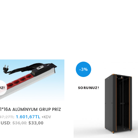
-3%
Z!
SORUNUZ!
 1*16A ALÜMİNYUM GRUP PRİZ
1.601,67
TL
47,27
TL
+KDV
USD
:
:
$33,00
$36,00