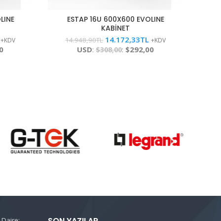
LINE
ESTAP 16U 600X600 EVOLINE
KABİNET
14.172,33
TL
14.948,90
TL
+KDV
+KDV
0
USD
:
:
$292,00
$308,00
SON YAZILAR
 Daire: