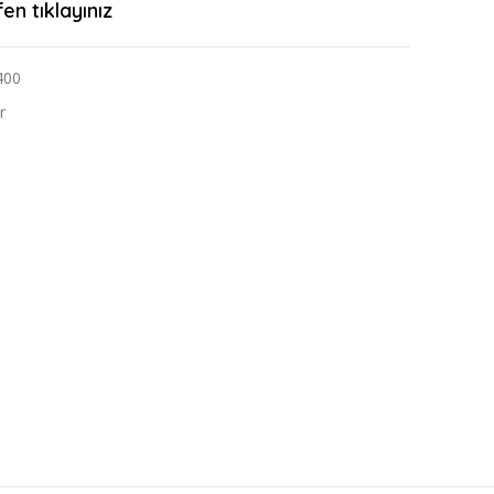
n tıklayınız
400
r