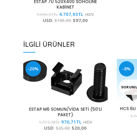
ESTAP 7U 520X400 SOHOLINE
KABİNET
4.707,93
TL
5.096,21
TL
+KDV
USD
:
:
$97,00
$105,00
İLGILI ÜRÜNLER
-20%
-8%
SORUNU
HCS 6LI
ESTAP M6 SOMUN/VİDA SETİ (50’Lİ
PAKET)
1.7
970,71
TL
1.213,38
TL
+KDV
USD
:
:
$20,00
$25,00