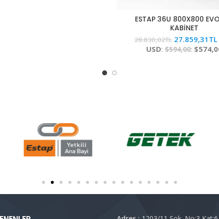
ESTAP 36U 800X800 EVO
KABİNET
27.859,31
TL
28.830,02
TL
USD
:
:
$574,0
$594,00
ENENLER
Adres :
1203/11 Sok. No:3 Kat:6