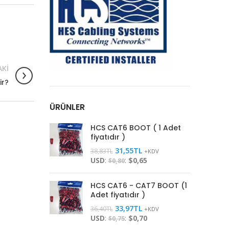
KI
ir?
ÜRÜNLER
HCS CAT6 BOOT ( 1 Adet
fiyatıdır )
31,55
TL
38,83
TL
+KDV
USD
:
:
$0,65
$0,80
HCS CAT6 - CAT7 BOOT (1
Adet fiyatıdır )
33,97
TL
36,40
TL
+KDV
USD
:
:
$0,70
$0,75