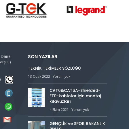
SON YAZILAR
 Daire:
rşısı)
TEKNİK TERİMLER SÖZLÜĞÜ
13 Ocak 2022
Yorum yok
bx)
CAT6&CAT6A-Shielded-
35
FTP-kablolar için montaj
kılavuzları
35
4 Ekim 2021
Yorum yok
et
GENÇLİK ve SPOR BAKANLIK