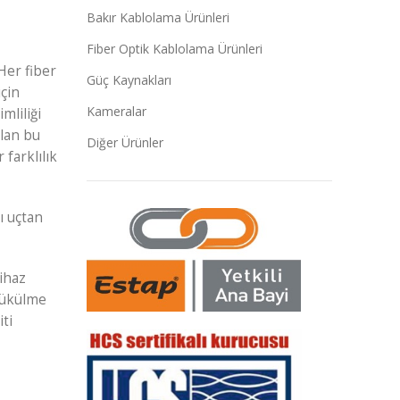
Bakır Kablolama Ürünleri
Fiber Optik Kablolama Ürünleri
Her fiber
Güç Kaynakları
için
Kameralar
mliliği
ılan bu
Diğer Ürünler
 farklılık
ı uçtan
cihaz
 bükülme
ti