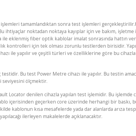
 işlemleri tamamlandıktan sonra test işlemleri gerçekleştirilir.
 Bu ihtiyaçlar noktadan noktaya kayıplar için ve bakım, işletme 
ile eklenmiş fiber optik kablolar imalat sonrasında hattın veri
lık kontrolleri için tek olması zorunlu testlerden birisidir. Yap
 ile yapılır ve çeşitli türleri ve özelliklerine göre bu cihazlar
testidir. Bu test Power Metre cihazı ile yapılır. Bu testin amac
 seviyesini ölçmektir.
Fault Locator denilen cihazla yapılan test işlemidir. Bu işlemde 
 kablo içerisinden geçerken core üzerinde herhangi bir baskı,
ekilde kablonun kısa mesafelerde yada dar alanlarda arıza tespi
l yapılacağı ilerleyen makalelerde açıklanacaktır.