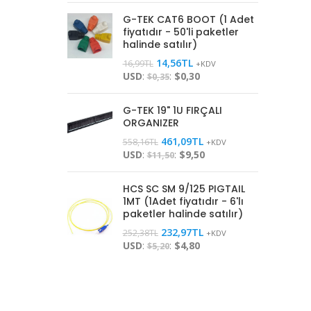
G-TEK CAT6 BOOT (1 Adet
fiyatıdır - 50'li paketler
halinde satılır)
14,56
TL
16,99
TL
+KDV
USD
:
:
$0,30
$0,35
G-TEK 19" 1U FIRÇALI
ORGANIZER
461,09
TL
558,16
TL
+KDV
USD
:
:
$9,50
$11,50
HCS SC SM 9/125 PIGTAIL
1MT (1Adet fiyatıdır - 6'lı
paketler halinde satılır)
232,97
TL
252,38
TL
+KDV
USD
:
:
$4,80
$5,20