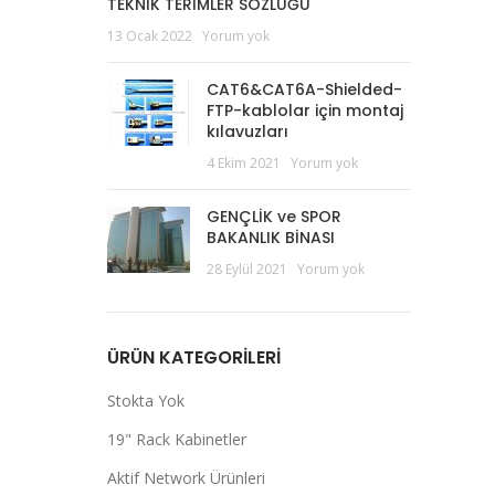
TEKNİK TERİMLER SÖZLÜĞÜ
13 Ocak 2022
Yorum yok
CAT6&CAT6A-Shielded-
FTP-kablolar için montaj
kılavuzları
4 Ekim 2021
Yorum yok
GENÇLİK ve SPOR
BAKANLIK BİNASI
28 Eylül 2021
Yorum yok
ÜRÜN KATEGORILERI
Stokta Yok
19" Rack Kabinetler
Aktif Network Ürünleri