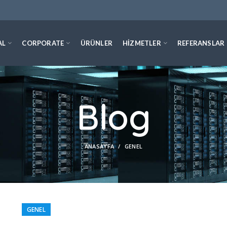
AL
CORPORATE
ÜRÜNLER
HIZMETLER
REFERANSLAR
Blog
ANASAYFA
GENEL
GENEL