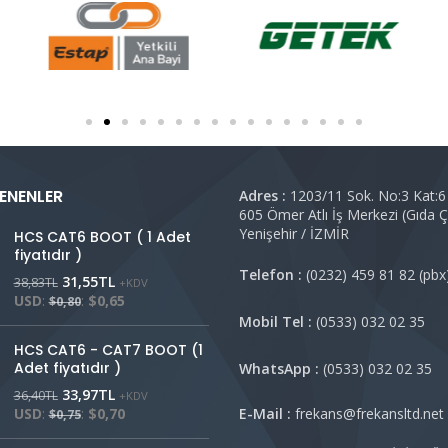
ENENLER
Adres :
1203/11 Sok. No:3 Kat:6
605 Ömer Atlı İş Merkezi (Gıda Ça
Yenişehir / İZMİR
HCS CAT6 BOOT ( 1 Adet
fiyatıdır )
Telefon :
(0232) 459 81 82 (p
31,55
TL
38,83
TL
+KDV
USD
:
:
$0,65
$0,80
Mobil Tel :
(0533) 032 02 
HCS CAT6 - CAT7 BOOT (1
Adet fiyatıdır )
WhatsApp :
(0533) 032 02 
33,97
TL
36,40
TL
+KDV
E-Mail :
frekans@frekansltd.n
USD
:
:
$0,70
$0,75