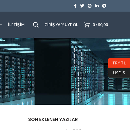
İLETIŞIM
GIRIŞ YAP/ ÜYE OL
0
/
$
0,00
TRY TL
USD $
SON EKLENEN YAZILAR