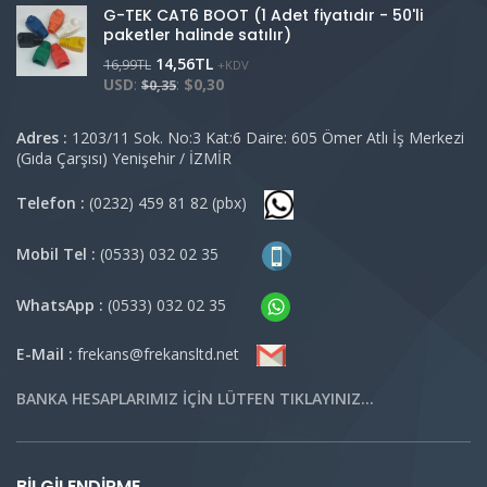
G-TEK CAT6 BOOT (1 Adet fiyatıdır - 50'li
paketler halinde satılır)
14,56
TL
16,99
TL
+KDV
USD
:
:
$0,30
$0,35
Adres :
1203/11 Sok. No:3 Kat:6 Daire: 605 Ömer Atlı İş Merkezi
(Gıda Çarşısı) Yenişehir / İZMİR
Telefon :
(0232) 459 81 82 (pbx)
Mobil Tel :
(0533) 032 02 35
WhatsApp :
(0533) 032 02 35
E-Mail :
frekans@frekansltd.net
BANKA HESAPLARIMIZ İÇİN LÜTFEN TIKLAYINIZ…
BILGILENDIRME