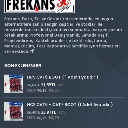
Frekans, Data, Tel ve Görüntü sistemlerinde, en uygun
alternatiflere sahip zengin çeşitleri ve stokları ile,
müşterilerine en ideal çözümleri sunmakta, isteyen çözüm
ortaklarına; Profesyonel Danışmanlık, Sahada Keşif,
Projelendirme, Kaliteli ürünler ile teklif oluşturma,
Montaj, Ölçüm, Test Raporları ve Sertifikasyon hizmetleri
vermektedir.
SON EKLENENLER
HCS CAT6 BOOT ( 1 Adet fiyatıdır )
31,55
TL
38,83
TL
+KDV
USD
:
:
$0,65
$0,80
HCS CAT6 - CAT7 BOOT (1 Adet fiyatıdır )
33,97
TL
36,40
TL
+KDV
USD
:
:
$0,70
$0,75